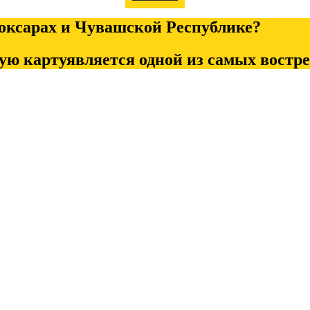
боксарах и Чувашской Республике?
ую картуявляется одной из самых востр