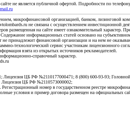
сайте не является публичной офертой. Подробности по телефон
mail.ru
ждением, микрофинансовой организацией, банком, лизинговой ко
vtolombards.ru не связана с осуществлением инвестиционной де
ов размещенная на сайте имеет ознакомительный характер. Пре
Содержание информационных статей основано на субъективном 
йт не принадлежит финансовой организации и на нем не оказыв
раммно-технологический сервис участникам лицензионного согл
ормация взята из открытых источников рекламодателей.
 информационно-справочный характер.
ds.ru
нзия ЦБ РФ №2110177000471; 8 (800) 600-93-93; Головной офис:
 Лицензия ЦБ РФ №2110573000002;
гистрационный номер в государственном реестре микрофинанс
 полные условия и пример договора размещен на официальных са