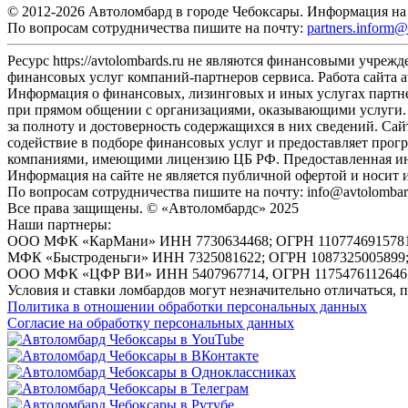
© 2012-2026 Автоломбард в городе Чебоксары. Информация на 
По вопросам сотрудничества пишите на почту:
partners.inform@
Ресурс https://avtolombards.ru не являются финансовыми учре
финансовых услуг компаний-партнеров сервиса. Работа сайта a
Информация о финансовых, лизинговых и иных услугах партнер
при прямом общении с организациями, оказывающими услуги. 
за полноту и достоверность содержащихся в них сведений. Са
содействие в подборе финансовых услуг и предоставляет прог
компаниями, имеющими лицензию ЦБ РФ. Предоставленная инф
Информация на сайте не является публичной офертой и носит
По вопросам сотрудничества пишите на почту: info@avtolombar
Все права защищены. © «Автоломбардс» 2025
Наши партнеры:
ООО МФК «КарМани» ИНН 7730634468; ОГРН 1107746915781; Лице
МФК «Быстроденьги» ИНН 7325081622; ОГРН 1087325005899;
ООО МФК «ЦФР ВИ» ИНН 5407967714, ОГРН 1175476112646. Ре
Условия и ставки ломбардов могут незначительно отличаться,
Политика в отношении обработки персональных данных
Согласие на обработку персональных данных