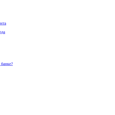
ента
рда
 банке?