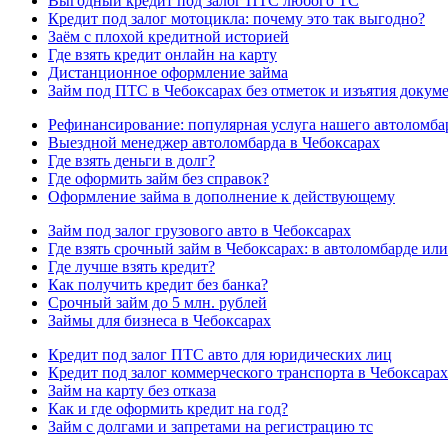
Выгодный кредит под залог ПТС любого ТС
Кредит под залог мотоцикла: почему это так выгодно?
Заём с плохой кредитной историей
Где взять кредит онлайн на карту
Дистанционное оформление займа
Займ под ПТС в Чебоксарах без отметок и изъятия докум
Рефинансирование: популярная услуга нашего автоломба
Выездной менеджер автоломбарда в Чебоксарах
Где взять деньги в долг?
Где оформить займ без справок?
Оформление займа в дополнение к действующему
Займ под залог грузового авто в Чебоксарах
Где взять срочный займ в Чебоксарах: в автоломбарде или
Где лучше взять кредит?
Как получить кредит без банка?
Срочный займ до 5 млн. рублей
Займы для бизнеса в Чебоксарах
Кредит под залог ПТС авто для юридических лиц
Кредит под залог коммерческого транспорта в Чебоксарах
Займ на карту без отказа
Как и где оформить кредит на год?
Займ с долгами и запретами на регистрацию тс