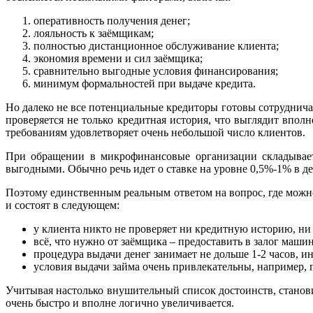
оперативность получения денег;
лояльность к заёмщикам;
полностью дистанционное обслуживание клиента;
экономия времени и сил заёмщика;
сравнительно выгодные условия финансирования;
минимум формальностей при выдаче кредита.
Но далеко не все потенциальные кредиторы готовы сотруднича
проверяется не только кредитная история, что выглядит впо
требованиям удовлетворяет очень небольшой число клиентов.
При обращении в микрофинансовые организации складывает
выгодными. Обычно речь идет о ставке на уровне 0,5%-1% в де
Поэтому единственным реальным ответом на вопрос, где можно
и состоят в следующем:
у клиента никто не проверяет ни кредитную историю, ни 
всё, что нужно от заёмщика – предоставить в залог маши
процедура выдачи денег занимает не дольше 1-2 часов, и
условия выдачи займа очень привлекательны, например, пр
Учитывая настолько внушительный список достоинств, станови
очень быстро и вполне логично увеличивается.