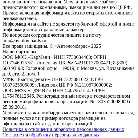
лицензионного соглашения. Услуги по выдаче займов
предоставляются компаниями, имеющими лицензию ЦБ РФ.
Предоставленная информация взята из открытых источников
рекламодателей.
Информация на сайте не является публичной офертой и носит
информационно-справочный характер.
По вопросам сотрудничества пишите на почту:
info@avtolombards.ru
Все права защищены. © «Автоломбардс» 2025
Наши партнеры:
ООО МФК «КарМани» ИНН 7730634468; ОГРН
1107746915781; Лицензия ЦБ РФ №2110177000471; 8 (800)
600-93-93; Головной офис: 119019, г. Москва, ул. Воздвиженка
д. 9, стр. 2, пом. 1
МФК «Быстроденьги» ИНН 7325081622; ОГРН
1087325005899; Лицензия ЦБ РФ №2110573000002;
ООО МФК «ЦФР ВИ» ИНН 5407967714, ОГРН
1175476112646. Регистрационный номер в государственном
реестре микрофинансовых организаций: № 1803550008909 с
25.09.2018.
Условия и ставки ломбардов могут незначительно отличаться,
полные условия и пример договора размещен на
официальных сайтах данных организаций.
Политика в отношении обработки персональных данных
Согласие на обработку персональных данных